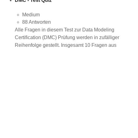
DMC - Test Quiz
Medium
88 Antworten
Alle Fragen in diesem Test zur Data Modeling
Certification (DMC) Prüfung werden in zufälliger
Reihenfolge gestellt. Insgesamt 10 Fragen aus
einem Pool von 20 Fragen, aber unter...
Stay in touch
Folgen Sie uns auf Social Media,
um nichts zu verpassen.
TEDAMOH