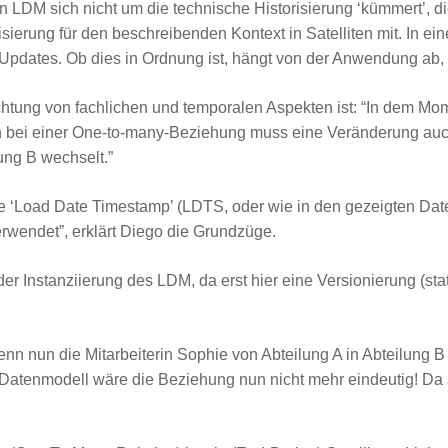
ein LDM sich nicht um die technische Historisierung ‘kümmert’, d
sierung für den beschreibenden Kontext in Satelliten mit. In e
ur Updates. Ob dies in Ordnung ist, hängt von der Anwendung ab
achtung von fachlichen und temporalen Aspekten ist: “In dem Mom
n bei einer One-to-many-Beziehung muss eine Veränderung auc
lung B wechselt.”
lte ‘Load Date Timestamp’ (LDTS, oder wie in den gezeigten Date
erwendet”, erklärt Diego die Grundzüge.
r Instanziierung des LDM, da erst hier eine Versionierung (statt
wenn nun die Mitarbeiterin Sophie von Abteilung A in Abteilung B
Datenmodell wäre die Beziehung nun nicht mehr eindeutig! Da a