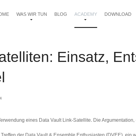
OME
WAS WIR TUN
BLOG
ACADEMY
DOWNLOAD
atelliten: Einsatz, En
l
24
erwendung eines Data Vault Link-Satellite. Die Argumentation, o
 Treffen der Data Vault & Ensemble Enthusiasten (DVEE), ein w