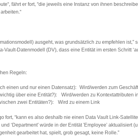
ute“, fährt er fort, “die jeweils eine Instanz von ihnen beschrei
 arbeiten.“
tionsmodell) ausgeht, was grundsätzlich zu empfehlen ist,” so 
-Vault-Datenmodell (DV), dass eine Entität im ersten Schritt ‘
chen Regeln:
me ich einen und nur einen Datensatz): Wird/werden zum Geschä
 wichtig über eine Entität?): Wird/werden zu Kontextattributen i
zwischen zwei Entitäten?): Wird zu einem Link
ego fort, “kann es also deshalb nie einen Data Vault Link-Satel
d ‘Department’ würde in der Entität 'Employee' aktualisiert (upd
heit gearbeitet hat, spielt, grob gesagt, keine Rolle.”